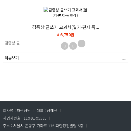
김종상 글쓰기 교과서(일기·편지·독...
₩ 6,750원
김종상 글
리뷰보기
회사명 : 파란정원
ㅣ
대표 : 정태선
ㅣ
사업자번호 : 110-91-95535
ㅣ
주소 : 서울시 은평구 가좌로 175 파란정원빌딩 5층
ㅣ