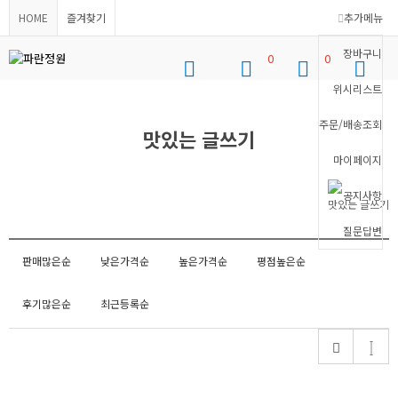
HOME
즐겨찾기
추가메뉴
장바구니
0
0
위시리스트
로그인
위시리스트
장바구니
메뉴
주문/배송조회
맛있는 글쓰기
마이페이지
공지사항
맛있는 글쓰기
질문답변
판매많은순
낮은가격순
높은가격순
평점높은순
후기많은순
최근등록순