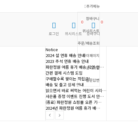
추가메뉴
장바구니
0
0
위시리스트
로그인
위시리스트
장바구니
주문/배송조회
Notice
2024 설 연휴 배송 안내
마이페이지
2023 추석 연휴 배송 안내
파란정원 여름 휴가 배송 지연 안…
공지사항
간편 결제 시스템 도입
구매할수록 쌓이는 적립금!
질문답변
배송 및 출고 상세 안내
읽으면서 바로 써먹는 어린이 시리…
사은품 증정 이벤트 진행 도서 안…
(종료) 파란정원 쇼핑몰 오픈 기…
2024년 파란정원 여름 휴가 배…