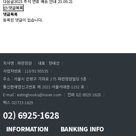
다음글
2023 추석 연휴 배송 안내
23.09.21
댓글목록
댓글목록
등록된 댓글이 없습니다.
회사명 : 파란정원
ㅣ
대표 : 정태선
ㅣ
사업자번호 : 110-91-95535
ㅣ
주소 : 서울시 은평구 가좌로 175 파란정원빌딩 5층
ㅣ
통신판매업신고번호 제 2021-서울서대문-1152 호
ㅣ
E-mail : eatingbooks@naver.com
ㅣ
전화 02) 6925-1628
ㅣ
팩스 02)723-1629
02) 6925-1628
INFORMATION
BANKING INFO