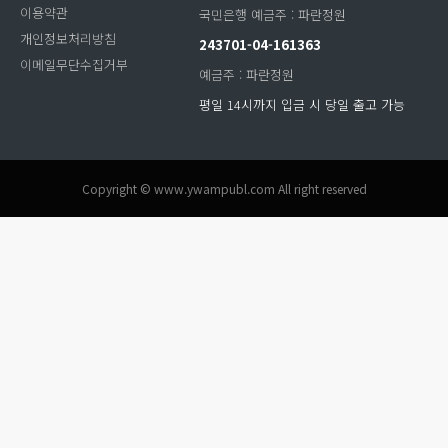
이용약관
국민은행 예금주 : 파란정원
개인정보처리방침
243701-04-161363
이메일무단수집거부
예금주 : 파란정원
평일 14시까지 입금 시 당일 출고 가능
Copyright © www.ywampubl.com All right reserved